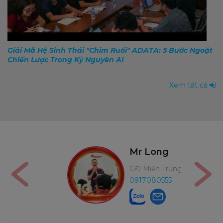
Giải Mã Hệ Sinh Thái "Chim Ruồi" ADATA: 5 Bước Ngoặt
Chiến Lược Trong Kỷ Nguyên AI
Xem tất cả
ờng
Mr Long
Bảo Hành
GĐ Miền Trung
0917080555
0