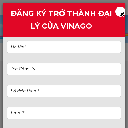
ĐĂNG KÝ TRỞ THÀNH ĐẠI
LÝ CỦA VINAGO
HỒ CHÍ MINH:
Số 449/23/10 Trường Chinh, Phường Tân
Bình, TP.HCM
Giới Thiệu Về Adata
ADATA – Dẫn đầu công nghệ lưu trữ, khẳng định
đẳng cấp toàn cầu
Thành lập từ năm 2001, ADATA đã nhanh chóng
vươn lên trở thành một trong những thương hiệu
hàng đầu thế giới trong lĩnh vực bộ nhớ và thiết bị
lưu trữ. Với cam kết không ngừng đổi mới và chất
lượng vượt trội, ADATA cung cấp đa dạng các giải
pháp lưu trữ hiện đại như RAM, SSD, ổ cứng di động,