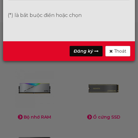
(*) là bắt buộc điền hoặc chọn
DANH MỤC SẢN PHẨM
Đăng ký
Thoát
Bộ nhớ RAM
Ổ cứng SSD