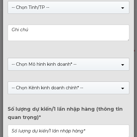
USB, thẻ nhớ… đáp ứng nhu cầu từ người dùng phổ
-- Chọn Tỉnh/TP --
thông đến các chuyên gia công nghệ.
Sở hữu nhiều giải thưởng quốc tế cùng hệ thống
kiểm định chất lượng nghiêm ngặt, ADATA luôn giữ
vững uy tín về độ bền, hiệu suất cao và thiết kế
sáng tạo. Không chỉ là sự lựa chọn tin cậy của hàng
triệu người dùng trên toàn cầu, ADATA còn không
ngừng tiên phong trong xu hướng lưu trữ mới – góp
phần định hình tương lai ngành công nghệ.
Xem
-- Chọn Mô hình kinh doanh* --
thêm
-- Chọn Kênh kinh doanh chính* --
Số lượng dự kiến/1 lần nhập hàng (thông tin
quan trọng)*